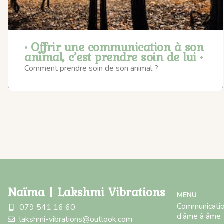
• Offrir une communication à son
animal, c’est prendre soin de lui •
Comment prendre soin de son animal ?
Naïma | Lakshmi Vibrations
MENU
Communicatio
079 541 16 60
d’âme à âme
lakshmi-vibrations@outlook.com