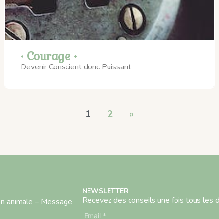
• Courage •
Devenir Conscient donc Puissant
1
2
»
NEWSLETTER
Recevez des conseils une fois tous les 
n animale – Message